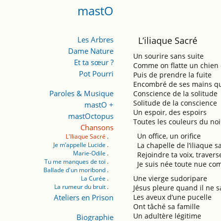
mastO
Les Arbres
L’iliaque Sacré
Dame Nature
Un sourire sans suite
Et ta sœur ?
Comme on flatte un chien
Pot Pourri
Puis de prendre la fuite
Encombré de ses mains q
Paroles & Musique
Conscience de la solitude
Solitude de la conscience
mastO +
Un espoir, des espoirs
mastOctopus
Toutes les couleurs du noi
Chansons
Un office, un orifice
L'Iliaque Sacré
Je m’appelle Lucide
La chapelle de l’iliaque s
Marie-Odile
Rejoindre ta voix, travers
Tu me manques de toi
Je suis née toute nue com
Ballade d'un moribond
Une vierge sudoripare
La Curée
La rumeur du bruit
Jésus pleure quand il ne 
Ateliers en Prison
Les aveux d’une pucelle
Ont tâché sa famille
Un adultère légitime
Biographie