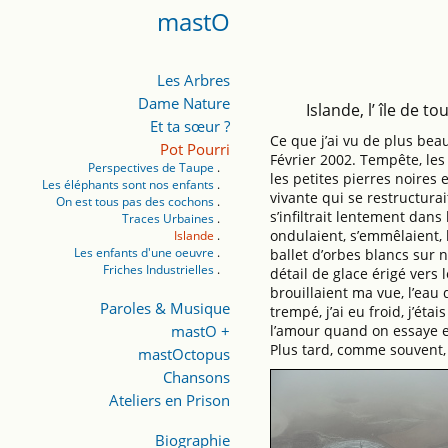
mastO
Les Arbres
Dame Nature
Islande, l’ île de to
Et ta sœur ?
Ce que j’ai vu de plus bea
Pot Pourri
Février 2002. Tempête, les 
Perspectives de Taupe
les petites pierres noires 
Les éléphants sont nos enfants
vivante qui se restructurai
On est tous pas des cochons
s’infiltrait lentement dans
Traces Urbaines
ondulaient, s’emmêlaient, 
Islande
Les enfants d'une oeuvre
ballet d’orbes blancs sur n
Friches Industrielles
détail de glace érigé vers l
brouillaient ma vue, l’eau
Paroles & Musique
trempé, j’ai eu froid, j’é
mastO +
l’amour quand on essaye 
Plus tard, comme souvent,
mastOctopus
Chansons
Ateliers en Prison
Biographie