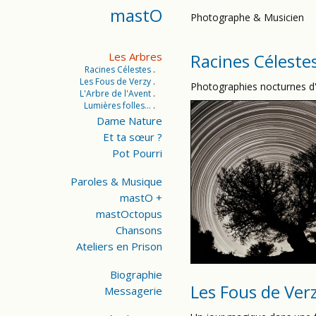
mastO
Photographe & Musicien
Les Arbres
Racines Céleste
Racines Célestes
Les Fous de Verzy
Photographies nocturnes d
L'Arbre de l'Avent
Lumières folles...
Dame Nature
Et ta sœur ?
Pot Pourri
Paroles & Musique
mastO +
mastOctopus
Chansons
Ateliers en Prison
Biographie
Les Fous de Verz
Messagerie